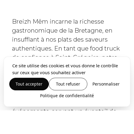
Breizh Mêm incarne la richesse
gastronomique de la Bretagne, en
insufflant à nos plats des saveurs
authentiques. En tant que food truck
de confiance à Saint-Grégoire, notre
Ce site utilise des cookies et vous donne le contrôle
cuisine s'inspire de recettes
sur ceux que vous souhaitez activer
traditionnelles du monde entier,
notamment des pizzas et des plats
Tout accepter
Tout refuser
Personnaliser
asiatiques. Nous sommes votre
Politique de confidentialité
traiteur de choix pour tous les
événements, servant un éventail de
plats délectables préparés
fraîchement dans notre cuisine