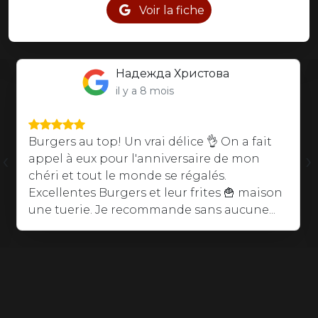
Voir la fiche
Надежда Христова
il y a 8 mois
Burgers au top! Un vrai délice 👌 On a fait
‹
›
appel à eux pour l'anniversaire de mon
chéri et tout le monde se régalés.
Excellentes Burgers et leur frites 🍟 maison
une tuerie. Je recommande sans aucune...