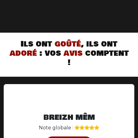
Ils ont
goûté
, ils ont
adoré
: vos
avis
comptent
!
BREIZH MÊM
Note globale :