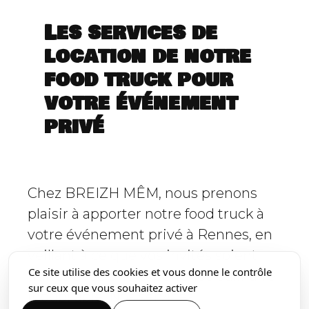
Les services de
location de notre
food truck pour
votre événement
privé
Chez BREIZH MÊM, nous prenons
plaisir à apporter notre food truck à
votre événement privé à Rennes, en
veillant à ce que vos invités soient
Ce site utilise des cookies et vous donne le contrôle
traités avec une expérience culinaire
sur ceux que vous souhaitez activer
inoubliable. Nos services