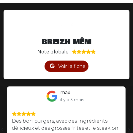
BREIZH MÊM
Note globale :
Voir la fiche
Надежда Христова
il y a 8 mois
Burgers au top! Un vrai délice 👌 On a fait
‹
›
appel à eux pour l'anniversaire de mon