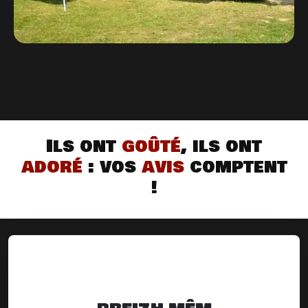
Ils ont
goûté
, ils ont
adoré
: vos
avis
comptent
!