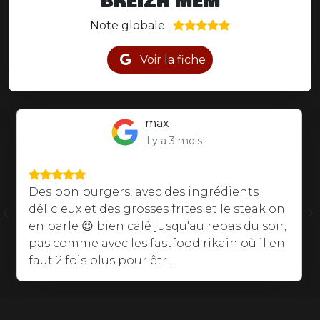
BREIZH MÊM
Note globale :
Voir la fiche
Надежда Христова
il y a 8 mois
Burgers au top! Un vrai délice 👌 On a fait
‹
›
appel à eux pour l'anniversaire de mon
chéri et tout le monde se régalés.
Excellentes Burgers et leur frites 🍟 maison
une tuerie. Je recommande sans aucune...