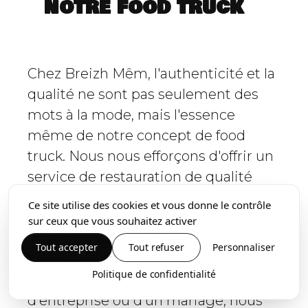
notre food truck
Chez Breizh Mêm, l'authenticité et la
qualité ne sont pas seulement des
mots à la mode, mais l'essence
même de notre concept de food
truck. Nous nous efforçons d'offrir un
service de restauration de qualité
supérieure, avec notre camion
Ce site utilise des cookies et vous donne le contrôle
servant de cuisine mobile, offrant un
sur ceux que vous souhaitez activer
régal culinaire pour les événements
Tout accepter
Tout refuser
Personnaliser
privés à Montreuil-sur-Ille et au-delà.
Politique de confidentialité
Qu'il s'agisse d'un événement
d'entreprise ou d'un mariage, nous